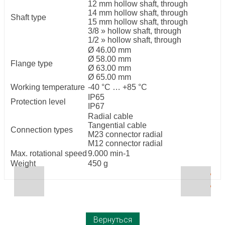
12 mm hollow shaft, through
14 mm hollow shaft, through
Shaft type
15 mm hollow shaft, through
3/8 » hollow shaft, through
1/2 » hollow shaft, through
Ø 46.00 mm
Ø 58.00 mm
Flange type
Ø 63.00 mm
Ø 65.00 mm
Working temperature
-40 °C … +85 °C
IP65
Protection level
IP67
Radial cable
Tangential cable
Connection types
M23 connector radial
M12 connector radial
Max. rotational speed
9.000 min-1
Weight
450 g
Вернуться