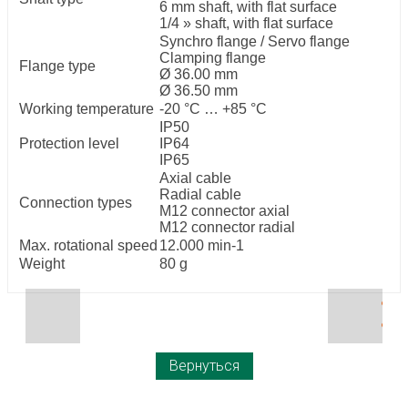
6 mm shaft, with flat surface
1/4 » shaft, with flat surface
Synchro flange / Servo flange
Clamping flange
Flange type
Ø 36.00 mm
Ø 36.50 mm
Working temperature
-20 °C … +85 °C
IP50
Protection level
IP64
IP65
Axial cable
Radial cable
Connection types
M12 connector axial
M12 connector radial
Max. rotational speed
12.000 min-1
Weight
80 g
Вернуться