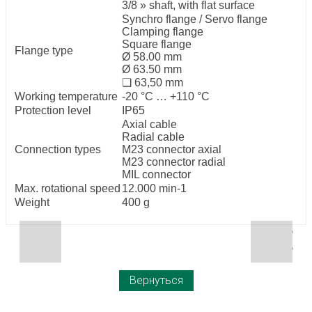
3/8 » shaft, with flat surface
Synchro flange / Servo flange
Clamping flange
Square flange
Flange type
Ø 58.00 mm
Ø 63.50 mm
❏ 63,50 mm
Working temperature
-20 °C … +110 °C
Protection level
IP65
Axial cable
Radial cable
Connection types
M23 connector axial
M23 connector radial
MIL connector
Max. rotational speed
12.000 min-1
Weight
400 g
Вернуться