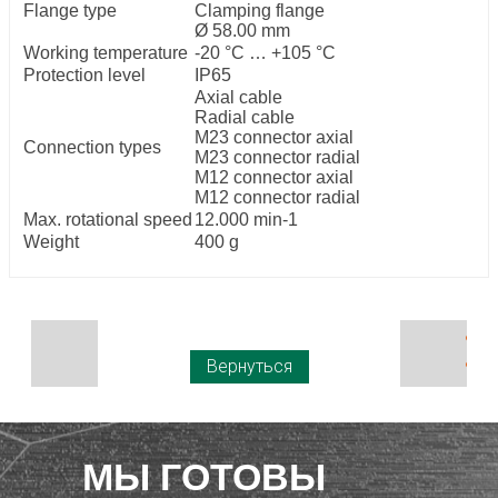
Flange type
Clamping flange
Ø 58.00 mm
Working temperature
-20 °C … +105 °C
Protection level
IP65
Axial cable
Radial cable
M23 connector axial
Connection types
M23 connector radial
M12 connector axial
M12 connector radial
Max. rotational speed
12.000 min-1
Weight
400 g
Вернуться
МЫ ГОТОВЫ