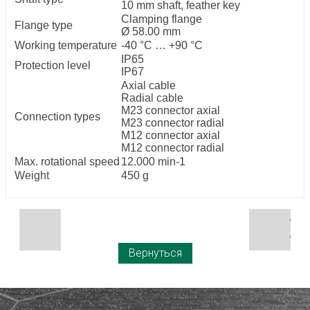
10 mm shaft, feather key
Clamping flange
Flange type
Ø 58.00 mm
Working temperature
-40 °C … +90 °C
IP65
Protection level
IP67
Axial cable
Radial cable
M23 connector axial
Connection types
M23 connector radial
M12 connector axial
M12 connector radial
Max. rotational speed
12.000 min-1
Weight
450 g
Вернуться