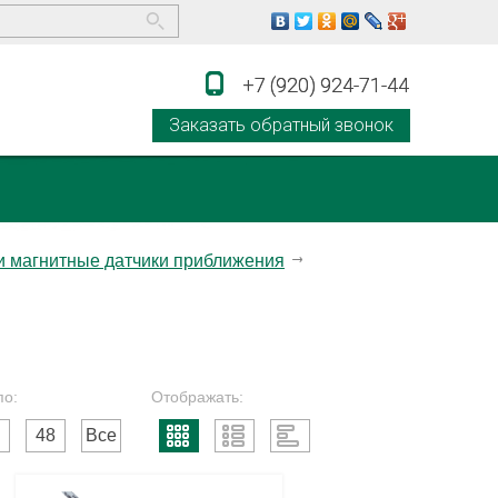
+7 (920) 924-71-44
+7 (920) 924-71-44
Заказать обратный звонок
и магнитные датчики приближения
по:
Отображать:
48
Все