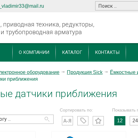
_vladimir33@mail.ru
 приводная техника, редукторы,
 и трубопроводная арматура
О КОМПАНИИ
КАТАЛОГ
КОНТАКТЫ
лектронное оборудование
Продукция Sick
Ёмкостные 
ики приближения
ые датчики приближения
Сортировать по:
Показывать 
12
24