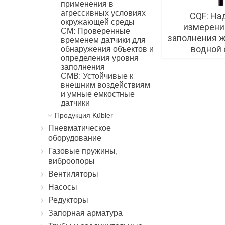
применения в
агрессивных условиях
CQF: На
окружающей среды
измерени
CM: Проверенные
заполнения ж
временем датчики для
водной 
обнаружения объектов и
определения уровня
заполнения
CMB: Устойчивые к
внешним воздействиям
и умные емкостные
датчики
Продукция Kübler
Пневматическое
оборудование
Газовые пружины,
виброопоры
Вентиляторы
Насосы
Редукторы
Запорная арматура