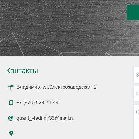
Контакты
В
Владимир, ул.Электрозаводская, 2
E
+7 (920) 924-71-44
С
quant_vladimir33@mail.ru