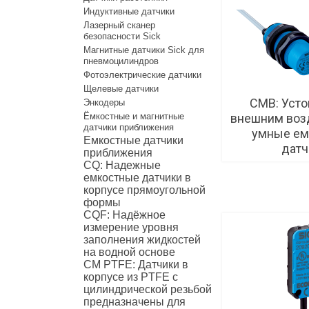
Индуктивные датчики
Лазерный сканер
безопасности Sick
Магнитные датчики Sick для
пневмоцилиндров
Фотоэлектрические датчики
Щелевые датчики
CMB: Усто
Энкодеры
внешним воз
Ёмкостные и магнитные
датчики приближения
умные ем
Емкостные датчики
датч
приближения
CQ: Надежные
емкостные датчики в
корпусе прямоугольной
формы
CQF: Надёжное
измерение уровня
заполнения жидкостей
на водной основе
CM PTFE: Датчики в
корпусе из PTFE c
цилиндрической резьбой
предназначены для